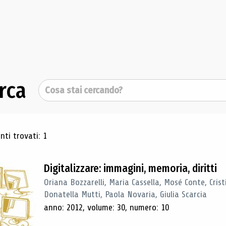
rca
Cerca
ultati di ricerca
ti trovati: 1
Digitalizzare: immagini, memoria, diritti
Oriana Bozzarelli, Maria Cassella, Mosé Conte, Cris
Donatella Mutti, Paola Novaria, Giulia Scarcia
anno: 2012, volume: 30, numero: 10