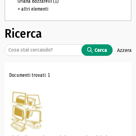
Oriana Bozzarelli
(1)
+ altri elementi
Ricerca
Cerca
Cerca
Azzera
Risultati di ricerca
Documenti trovati: 1