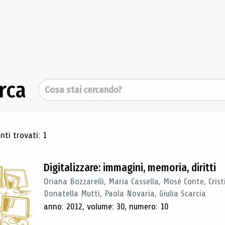
rca
Cerca
ultati di ricerca
ti trovati: 1
Digitalizzare: immagini, memoria, diritti
Oriana Bozzarelli, Maria Cassella, Mosé Conte, Cris
Donatella Mutti, Paola Novaria, Giulia Scarcia
anno: 2012, volume: 30, numero: 10