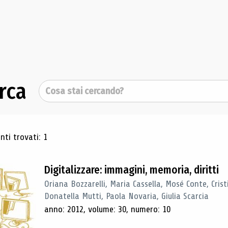
rca
Cerca
ultati di ricerca
ti trovati: 1
Digitalizzare: immagini, memoria, diritti
Oriana Bozzarelli, Maria Cassella, Mosé Conte, Cris
Donatella Mutti, Paola Novaria, Giulia Scarcia
anno: 2012, volume: 30, numero: 10