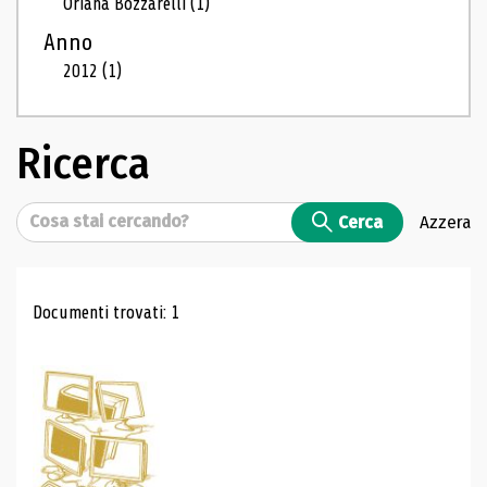
Oriana Bozzarelli
(1)
Anno
2012
(1)
Ricerca
Cerca
Cerca
Azzera
Risultati di ricerca
Documenti trovati: 1