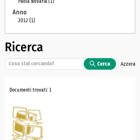
Paola Novaria
(1)
Anno
2012
(1)
Ricerca
Cerca
Cerca
Azzera
Risultati di ricerca
Documenti trovati: 1