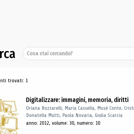
rca
Cerca
ultati di ricerca
ti trovati: 1
Digitalizzare: immagini, memoria, diritti
Oriana Bozzarelli, Maria Cassella, Mosé Conte, Cris
Donatella Mutti, Paola Novaria, Giulia Scarcia
anno: 2012, volume: 30, numero: 10