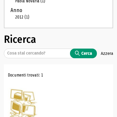
Paola Novaria
(1)
Anno
2012
(1)
Ricerca
Cerca
Cerca
Azzera
Risultati di ricerca
Documenti trovati: 1