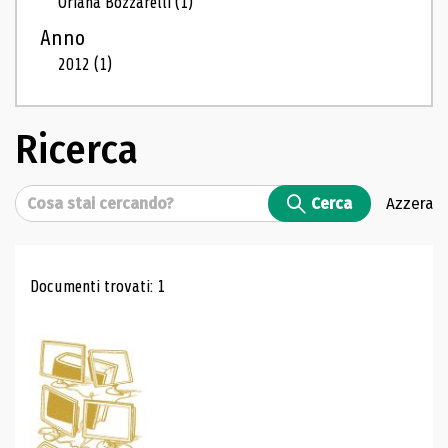
Oriana Bozzarelli
(1)
Anno
2012
(1)
Ricerca
Cerca
Cerca
Azzera
Risultati di ricerca
Documenti trovati: 1