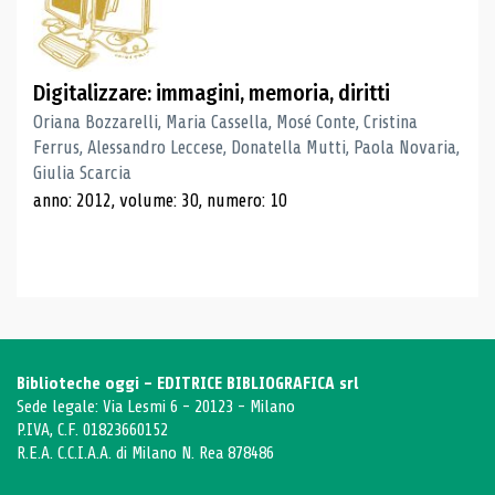
Digitalizzare: immagini, memoria, diritti
Oriana Bozzarelli, Maria Cassella, Mosé Conte, Cristina
Ferrus, Alessandro Leccese, Donatella Mutti, Paola Novaria,
Giulia Scarcia
anno: 2012, volume: 30, numero: 10
Biblioteche oggi - EDITRICE BIBLIOGRAFICA srl
Sede legale: Via Lesmi 6 - 20123 - Milano
P.IVA, C.F. 01823660152
R.E.A. C.C.I.A.A. di Milano N. Rea 878486