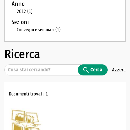
Anno
2012
(1)
Sezioni
Convegni e seminari
(1)
Ricerca
Cerca
Cerca
Azzera
Risultati di ricerca
Documenti trovati: 1