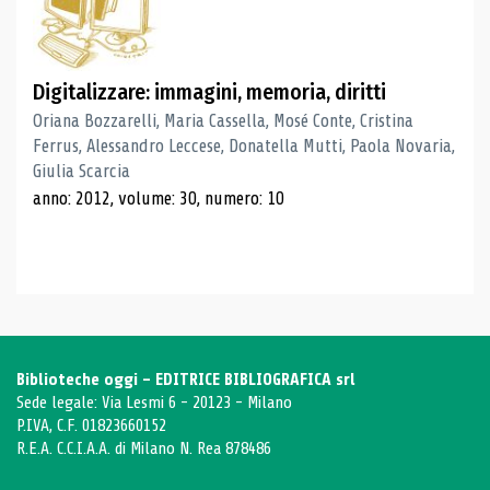
Digitalizzare: immagini, memoria, diritti
Oriana Bozzarelli, Maria Cassella, Mosé Conte, Cristina
Ferrus, Alessandro Leccese, Donatella Mutti, Paola Novaria,
Giulia Scarcia
anno: 2012, volume: 30, numero: 10
Biblioteche oggi - EDITRICE BIBLIOGRAFICA srl
Sede legale: Via Lesmi 6 - 20123 - Milano
P.IVA, C.F. 01823660152
R.E.A. C.C.I.A.A. di Milano N. Rea 878486