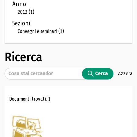
Anno
2012
(1)
Sezioni
Convegni e seminari
(1)
Ricerca
Cerca
Cerca
Azzera
Risultati di ricerca
Documenti trovati: 1