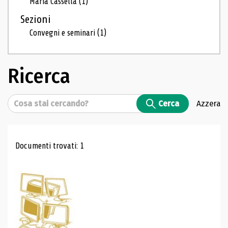
Maria Cassella
(1)
Sezioni
Convegni e seminari
(1)
Ricerca
Cerca
Cerca
Azzera
Risultati di ricerca
Documenti trovati: 1