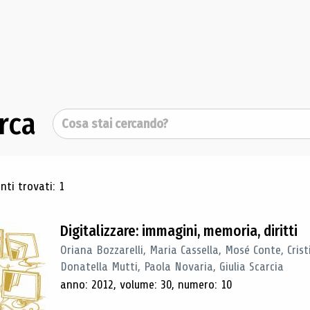
rca
Cerca
ultati di ricerca
ti trovati: 1
Digitalizzare: immagini, memoria, diritti
Oriana Bozzarelli, Maria Cassella, Mosé Conte, Cris
Donatella Mutti, Paola Novaria, Giulia Scarcia
anno: 2012, volume: 30, numero: 10