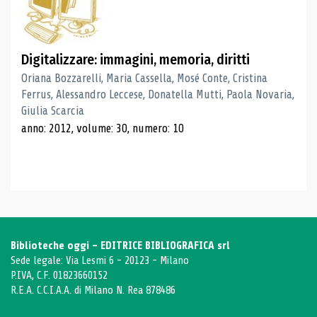
Digitalizzare: immagini, memoria, diritti
Oriana Bozzarelli, Maria Cassella, Mosé Conte, Cristina
Ferrus, Alessandro Leccese, Donatella Mutti, Paola Novaria,
Giulia Scarcia
anno: 2012, volume: 30, numero: 10
Biblioteche oggi - EDITRICE BIBLIOGRAFICA srl
Sede legale: Via Lesmi 6 - 20123 - Milano
P.IVA, C.F. 01823660152
R.E.A. C.C.I.A.A. di Milano N. Rea 878486