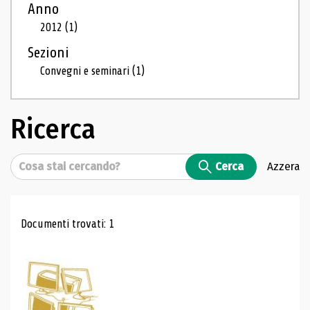
Anno
2012
(1)
Sezioni
Convegni e seminari
(1)
Ricerca
Cerca
Cerca
Azzera
Risultati di ricerca
Documenti trovati: 1