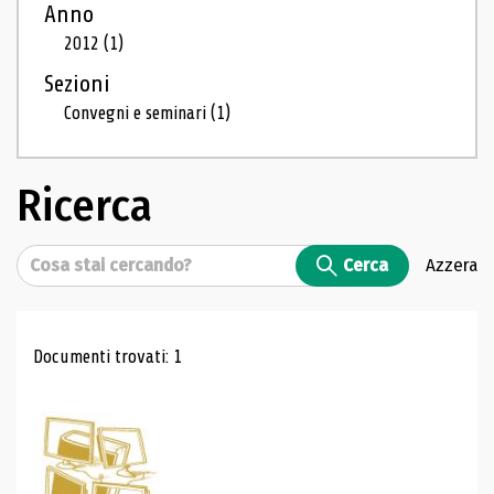
Anno
2012
(1)
Sezioni
Convegni e seminari
(1)
Ricerca
Cerca
Cerca
Azzera
Risultati di ricerca
Documenti trovati: 1