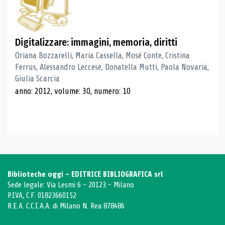
Digitalizzare: immagini, memoria, diritti
Oriana Bozzarelli, Maria Cassella, Mosé Conte, Cristina
Ferrus, Alessandro Leccese, Donatella Mutti, Paola Novaria,
Giulia Scarcia
anno: 2012, volume: 30, numero: 10
Biblioteche oggi - EDITRICE BIBLIOGRAFICA srl
Sede legale: Via Lesmi 6 - 20123 - Milano
P.IVA, C.F. 01823660152
R.E.A. C.C.I.A.A. di Milano N. Rea 878486