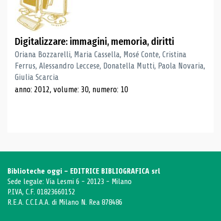
Digitalizzare: immagini, memoria, diritti
Oriana Bozzarelli, Maria Cassella, Mosé Conte, Cristina
Ferrus, Alessandro Leccese, Donatella Mutti, Paola Novaria,
Giulia Scarcia
anno: 2012, volume: 30, numero: 10
Biblioteche oggi - EDITRICE BIBLIOGRAFICA srl
Sede legale: Via Lesmi 6 - 20123 - Milano
P.IVA, C.F. 01823660152
R.E.A. C.C.I.A.A. di Milano N. Rea 878486