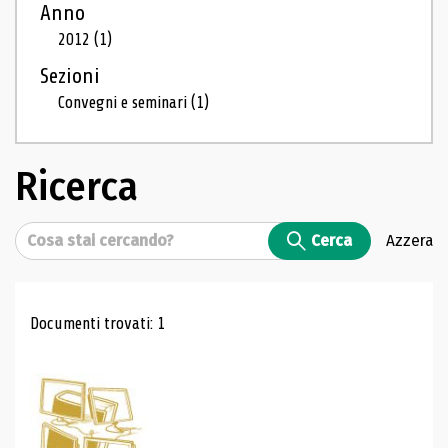
Anno
2012
(1)
Sezioni
Convegni e seminari
(1)
Ricerca
Cerca
Cerca
Azzera
Risultati di ricerca
Documenti trovati: 1