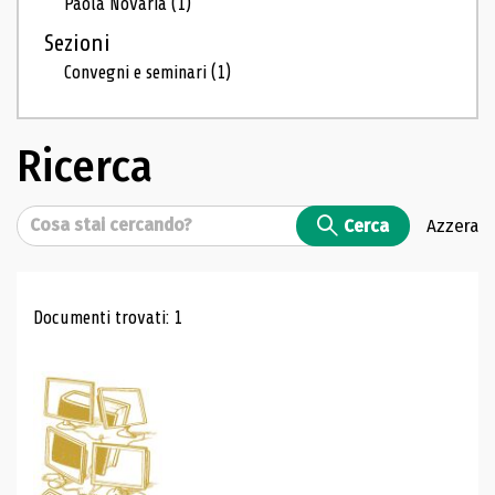
Paola Novaria
(1)
Sezioni
Convegni e seminari
(1)
Ricerca
Cerca
Cerca
Azzera
Risultati di ricerca
Documenti trovati: 1