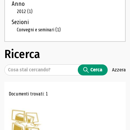
Anno
2012
(1)
Sezioni
Convegni e seminari
(1)
Ricerca
Cerca
Cerca
Azzera
Risultati di ricerca
Documenti trovati: 1