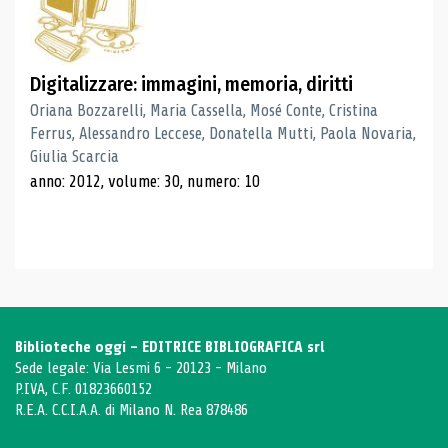
Digitalizzare: immagini, memoria, diritti
Oriana Bozzarelli, Maria Cassella, Mosé Conte, Cristina
Ferrus, Alessandro Leccese, Donatella Mutti, Paola Novaria,
Giulia Scarcia
anno: 2012, volume: 30, numero: 10
Biblioteche oggi - EDITRICE BIBLIOGRAFICA srl
Sede legale: Via Lesmi 6 - 20123 - Milano
P.IVA, C.F. 01823660152
R.E.A. C.C.I.A.A. di Milano N. Rea 878486