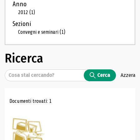
Anno
2012
(1)
Sezioni
Convegni e seminari
(1)
Ricerca
Cerca
Cerca
Azzera
Risultati di ricerca
Documenti trovati: 1