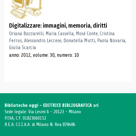
Digitalizzare: immagini, memoria, diritti
Oriana Bozzarelli, Maria Cassella, Mosé Conte, Cristina
Ferrus, Alessandro Leccese, Donatella Mutti, Paola Novaria,
Giulia Scarcia
anno: 2012, volume: 30, numero: 10
Biblioteche oggi - EDITRICE BIBLIOGRAFICA srl
Sede legale: Via Lesmi 6 - 20123 - Milano
P.IVA, C.F. 01823660152
R.E.A. C.C.I.A.A. di Milano N. Rea 878486