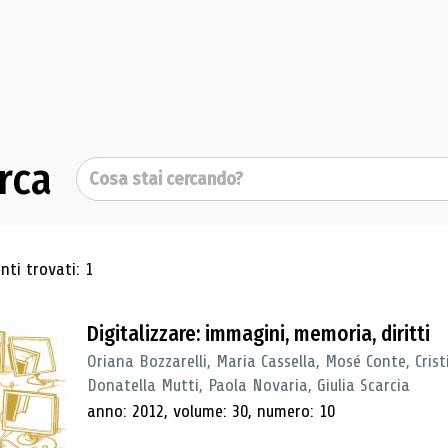
rca
Cerca
ultati di ricerca
ti trovati: 1
Digitalizzare: immagini, memoria, diritti
Oriana Bozzarelli, Maria Cassella, Mosé Conte, Cris
Donatella Mutti, Paola Novaria, Giulia Scarcia
anno: 2012, volume: 30, numero: 10