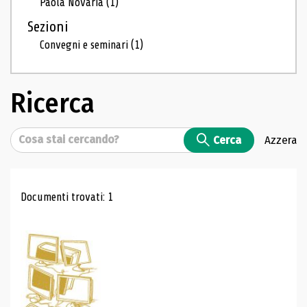
Paola Novaria
(1)
Sezioni
Convegni e seminari
(1)
Ricerca
Cerca
Cerca
Azzera
Risultati di ricerca
Documenti trovati: 1