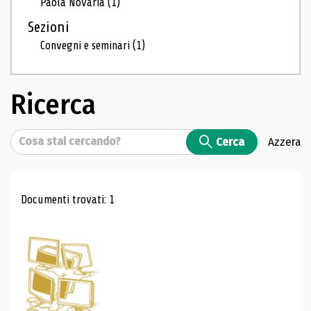
Paola Novaria
(1)
Sezioni
Convegni e seminari
(1)
Ricerca
Cerca
Cerca
Azzera
Risultati di ricerca
Documenti trovati: 1