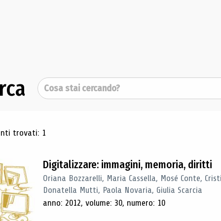
rca
Cerca
ultati di ricerca
ti trovati: 1
Digitalizzare: immagini, memoria, diritti
Oriana Bozzarelli, Maria Cassella, Mosé Conte, Cris
Donatella Mutti, Paola Novaria, Giulia Scarcia
anno: 2012, volume: 30, numero: 10