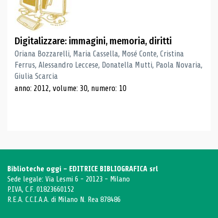
Digitalizzare: immagini, memoria, diritti
Oriana Bozzarelli, Maria Cassella, Mosé Conte, Cristina
Ferrus, Alessandro Leccese, Donatella Mutti, Paola Novaria,
Giulia Scarcia
anno: 2012, volume: 30, numero: 10
Biblioteche oggi - EDITRICE BIBLIOGRAFICA srl
Sede legale: Via Lesmi 6 - 20123 - Milano
P.IVA, C.F. 01823660152
R.E.A. C.C.I.A.A. di Milano N. Rea 878486