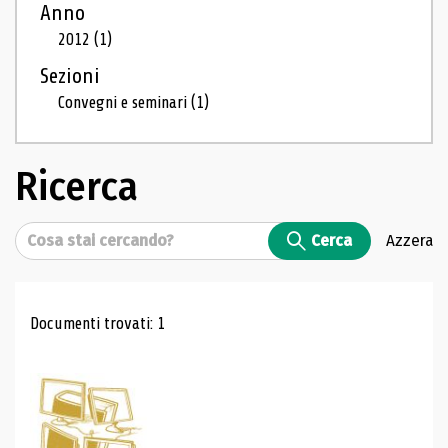
Anno
2012
(1)
Sezioni
Convegni e seminari
(1)
Ricerca
Cerca
Cerca
Azzera
Risultati di ricerca
Documenti trovati: 1