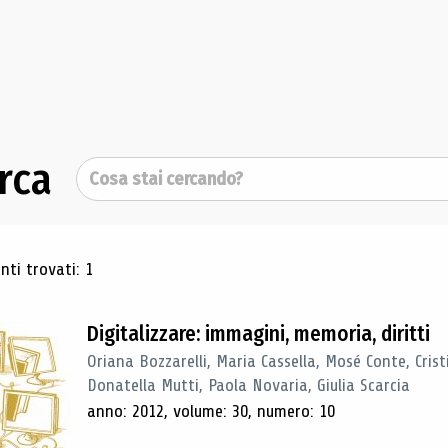
rca
Cerca
ultati di ricerca
ti trovati: 1
Digitalizzare: immagini, memoria, diritti
Oriana Bozzarelli, Maria Cassella, Mosé Conte, Cris
Donatella Mutti, Paola Novaria, Giulia Scarcia
anno: 2012, volume: 30, numero: 10