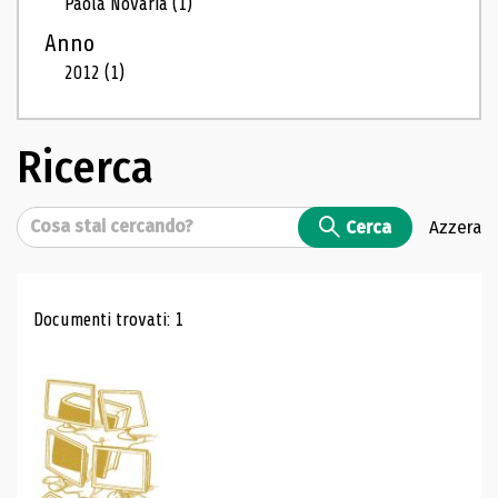
Paola Novaria
(1)
Anno
2012
(1)
Ricerca
Cerca
Cerca
Azzera
Risultati di ricerca
Documenti trovati: 1