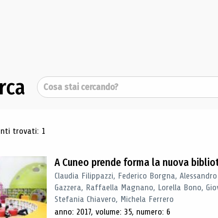
rca
Cerca
ultati di ricerca
ti trovati: 1
A Cuneo prende forma la nuova biblio
Claudia Filippazzi, Federico Borgna, Alessandro
Gazzera, Raffaella Magnano, Lorella Bono, Gio
Stefania Chiavero, Michela Ferrero
anno: 2017, volume: 35, numero: 6