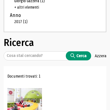
Giorgio Gazzera
(1)
+ altri elementi
Anno
2017
(1)
Ricerca
Cerca
Cerca
Azzera
Risultati di ricerca
Documenti trovati: 1