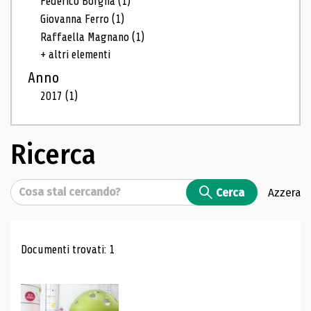
Federico Borgna
(1)
Giovanna Ferro
(1)
Raffaella Magnano
(1)
+ altri elementi
Anno
2017
(1)
Ricerca
Cerca
Cerca
Azzera
Risultati di ricerca
Documenti trovati: 1