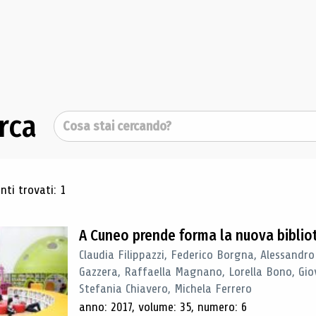
rca
Cerca
ultati di ricerca
ti trovati: 1
A Cuneo prende forma la nuova biblio
Claudia Filippazzi, Federico Borgna, Alessandro
Gazzera, Raffaella Magnano, Lorella Bono, Gio
Stefania Chiavero, Michela Ferrero
anno: 2017, volume: 35, numero: 6