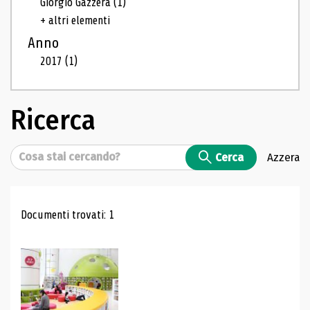
Giorgio Gazzera
(1)
+ altri elementi
Anno
2017
(1)
Ricerca
Cerca
Cerca
Azzera
Risultati di ricerca
Documenti trovati: 1