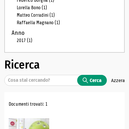
Federico Borgna
(1)
Lorella Bono
(1)
Matteo Corradini
(1)
Raffaella Magnano
(1)
Anno
2017
(1)
Ricerca
Cerca
Cerca
Azzera
Risultati di ricerca
Documenti trovati: 1