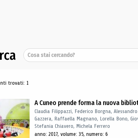
rca
Cerca
ultati di ricerca
ti trovati: 1
A Cuneo prende forma la nuova biblio
Claudia Filippazzi, Federico Borgna, Alessandro
Gazzera, Raffaella Magnano, Lorella Bono, Gio
Stefania Chiavero, Michela Ferrero
anno: 2017, volume: 35, numero: 6