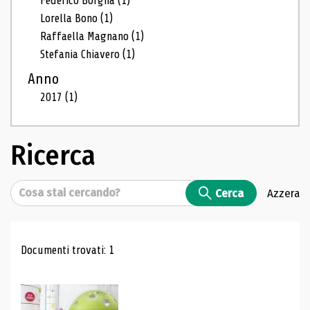
Federico Borgna
(1)
Lorella Bono
(1)
Raffaella Magnano
(1)
Stefania Chiavero
(1)
Anno
2017
(1)
Ricerca
Cerca
Cerca
Azzera
Risultati di ricerca
Documenti trovati: 1