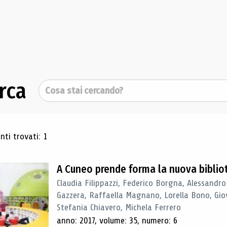
rca
Cerca
ultati di ricerca
ti trovati: 1
A Cuneo prende forma la nuova biblio
Claudia Filippazzi, Federico Borgna, Alessandro
Gazzera, Raffaella Magnano, Lorella Bono, Gio
Stefania Chiavero, Michela Ferrero
anno: 2017, volume: 35, numero: 6