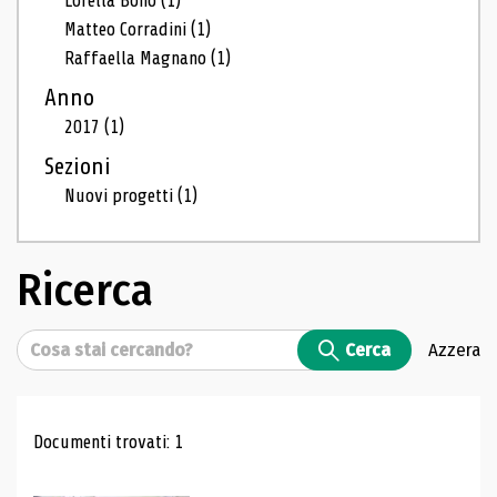
Lorella Bono
(1)
Matteo Corradini
(1)
Raffaella Magnano
(1)
Anno
2017
(1)
Sezioni
Nuovi progetti
(1)
Ricerca
Cerca
Cerca
Azzera
Risultati di ricerca
Documenti trovati: 1