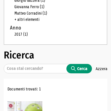
Giorgio Gazzera
(1)
Giovanna Ferro
(1)
Matteo Corradini
(1)
+ altri elementi
Anno
2017
(1)
Ricerca
Cerca
Cerca
Azzera
Risultati di ricerca
Documenti trovati: 1