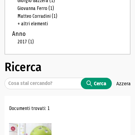
Giorgio Gazzera
(1)
Giovanna Ferro
(1)
Matteo Corradini
(1)
+ altri elementi
Anno
2017
(1)
Ricerca
Cerca
Cerca
Azzera
Risultati di ricerca
Documenti trovati: 1