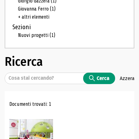
Giorgio Gazzera
(1)
Giovanna Ferro
(1)
+ altri elementi
Sezioni
Nuovi progetti
(1)
Ricerca
Cerca
Cerca
Azzera
Risultati di ricerca
Documenti trovati: 1