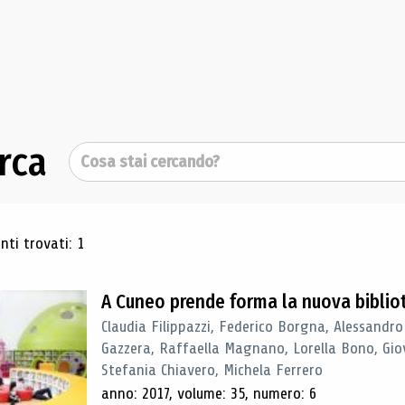
rca
Cerca
ultati di ricerca
ti trovati: 1
A Cuneo prende forma la nuova biblio
Claudia Filippazzi, Federico Borgna, Alessandro
Gazzera, Raffaella Magnano, Lorella Bono, Gio
Stefania Chiavero, Michela Ferrero
anno: 2017, volume: 35, numero: 6