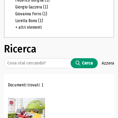
Federico Borgna
(1)
Giorgio Gazzera
(1)
Giovanna Ferro
(1)
Lorella Bono
(1)
+ altri elementi
Ricerca
Cerca
Cerca
Azzera
Risultati di ricerca
Documenti trovati: 1