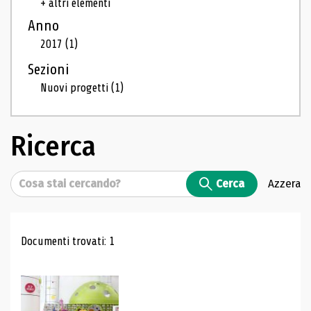
+ altri elementi
Anno
2017
(1)
Sezioni
Nuovi progetti
(1)
Ricerca
Cerca
Cerca
Azzera
Risultati di ricerca
Documenti trovati: 1