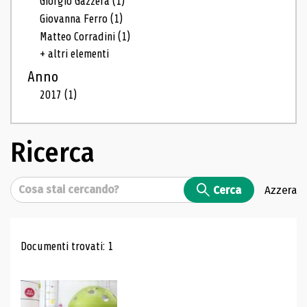
Giorgio Gazzera
(1)
Giovanna Ferro
(1)
Matteo Corradini
(1)
+ altri elementi
Anno
2017
(1)
Ricerca
Cerca
Cerca
Azzera
Risultati di ricerca
Documenti trovati: 1