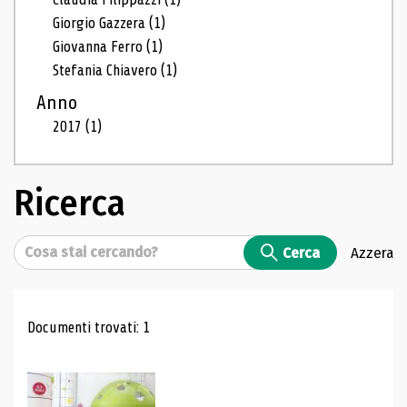
Giorgio Gazzera
(1)
Giovanna Ferro
(1)
Stefania Chiavero
(1)
Anno
2017
(1)
Ricerca
Cerca
Cerca
Azzera
Risultati di ricerca
Documenti trovati: 1