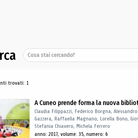
rca
Cerca
ultati di ricerca
ti trovati: 1
A Cuneo prende forma la nuova biblio
Claudia Filippazzi, Federico Borgna, Alessandro
Gazzera, Raffaella Magnano, Lorella Bono, Gio
Stefania Chiavero, Michela Ferrero
anno: 2017, volume: 35, numero: 6