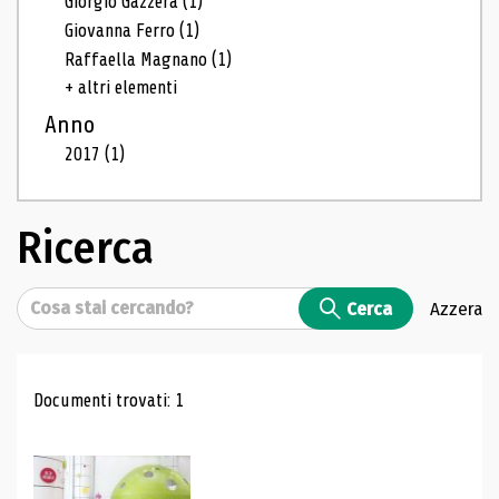
Giorgio Gazzera
(1)
Giovanna Ferro
(1)
Raffaella Magnano
(1)
+ altri elementi
Anno
2017
(1)
Ricerca
Cerca
Cerca
Azzera
Risultati di ricerca
Documenti trovati: 1