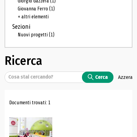
Giorgio Gazzera
(1)
Giovanna Ferro
(1)
+ altri elementi
Sezioni
Nuovi progetti
(1)
Ricerca
Cerca
Cerca
Azzera
Risultati di ricerca
Documenti trovati: 1