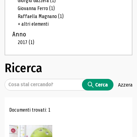
Giorgio Gazzera
(1)
Giovanna Ferro
(1)
Raffaella Magnano
(1)
+ altri elementi
Anno
2017
(1)
Ricerca
Cerca
Cerca
Azzera
Risultati di ricerca
Documenti trovati: 1