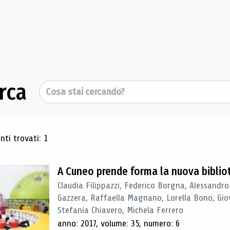
rca
Cerca
ultati di ricerca
ti trovati: 1
A Cuneo prende forma la nuova biblio
Claudia Filippazzi, Federico Borgna, Alessandro
Gazzera, Raffaella Magnano, Lorella Bono, Gio
Stefania Chiavero, Michela Ferrero
anno: 2017, volume: 35, numero: 6