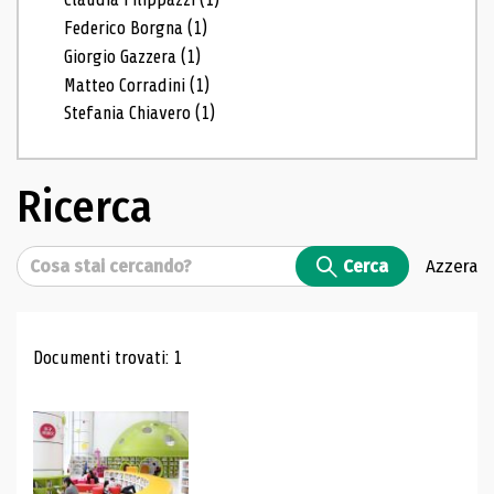
Federico Borgna
(1)
Giorgio Gazzera
(1)
Matteo Corradini
(1)
Stefania Chiavero
(1)
Ricerca
Cerca
Cerca
Azzera
Risultati di ricerca
Documenti trovati: 1